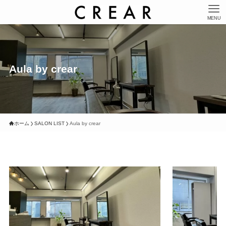
MENU
Aula by crear
ホーム
SALON LIST
Aula by crear